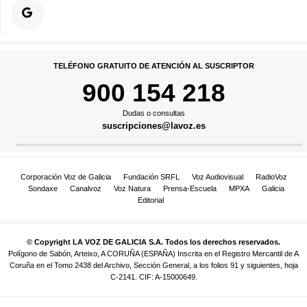
TELÉFONO GRATUITO DE ATENCIÓN AL SUSCRIPTOR
900 154 218
Dudas o consultas
suscripciones@lavoz.es
Corporación Voz de Galicia
Fundación SRFL
Voz Audiovisual
RadioVoz
Sondaxe
Canalvoz
Voz Natura
Prensa-Escuela
MPXA
Galicia
Editorial
© Copyright LA VOZ DE GALICIA S.A. Todos los derechos reservados.
Polígono de Sabón, Arteixo, A CORUÑA (ESPAÑA) Inscrita en el Registro Mercantil de A
Coruña en el Tomo 2438 del Archivo, Sección General, a los folios 91 y siguientes, hoja
C-2141. CIF: A-15000649.