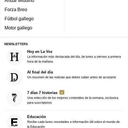
Andar Miudiño
Forza Breo
Fútbol gallego
Motor gallego
NEWSLETTERS
Hoy en La Voz
La información más destacada del día, de lunes a viernes a primera
hora de la mañana
Al final del día
Un resumen de las noticias que debes saber antes de acostarte
7 días 7 historias
Una selección de los mejores contenidos de la semana, exclusiva
para suscriptores
Educación
Recibe cada lunes novedades e información útil sobre el mundo de
la Educación