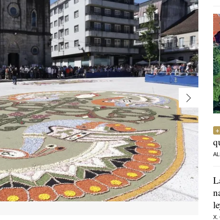
q
AL
L
n
l
X.