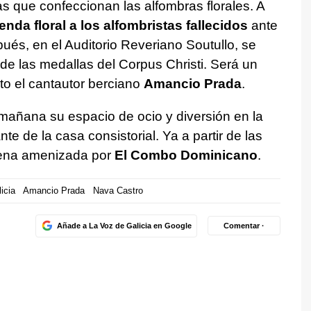
as que confeccionan las alfombras florales. A
enda floral a los alfombristas fallecidos
ante
ués, en el Auditorio Reveriano Soutullo, se
 de las medallas del Corpus Christi. Será un
to el cantautor berciano
Amancio Prada
.
a mañana su espacio de ocio y diversión en la
ante de la casa consistorial. Ya a partir de las
ena amenizada por
El Combo Dominicano
.
icia
Amancio Prada
Nava Castro
Añade a La Voz de Galicia en Google
Comentar ·