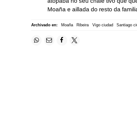
atopaba no seu chalé tivo que qu
Moaña e aillada do resto da famil
Archivado en:
Moaña
Ribeira
Vigo ciudad
Santiago c