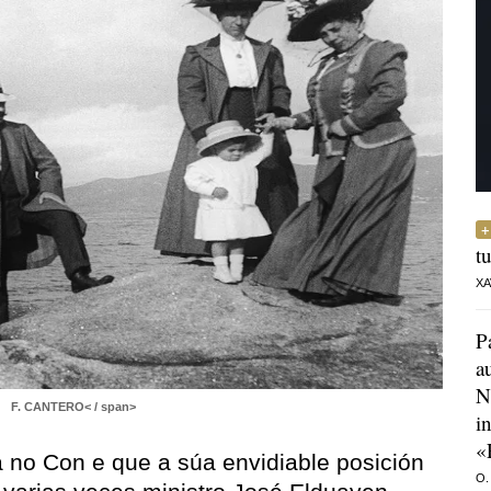
t
XA
P
a
N
.
F. CANTERO< / span>
i
«
 no Con e que a súa envidiable posición
O.