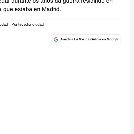
edar durante os anos da guerra residindo en
ia que estaba en Madrid.
iudad
Pontevedra ciudad
Añade a La Voz de Galicia en Google