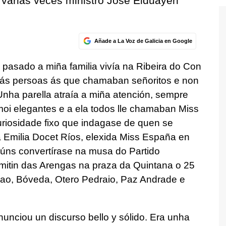
 varias veces ministro José Elduayen
Añade a La Voz de Galicia en Google
 pasado a miña familia vivía na Ribeira do Con
eo ás persoas ás que chamaban señoritos e non
nha parella atraía a miña atención, sempre
i elegantes e a ela todos lle chamaban Miss
riosidade fixo que indagase de quen se
ra Emilia Docet Ríos, elexida Miss España en
lgúns convertírase na musa do Partido
 mitin das Arengas na praza da Quintana o 25
lao, Bóveda, Otero Pedraio, Paz Andrade e
unciou un discurso bello y sólido. Era unha