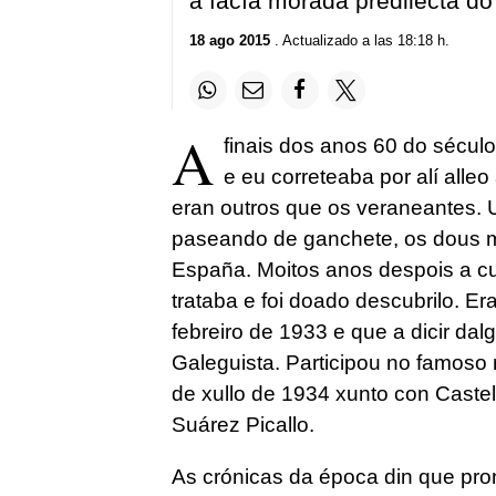
a facía morada predilecta do
18 ago 2015
. Actualizado a las 18:18 h.
A
finais dos anos 60 do século
e eu correteaba por alí all
eran outros que os veraneantes. U
paseando de ganchete, os dous mo
España. Moitos anos despois a cu
trataba e foi doado descubrilo. E
febreiro de 1933 e que a dicir da
Galeguista. Participou no famoso
de xullo de 1934 xunto con Caste
Suárez Picallo.
As crónicas da época din que pron