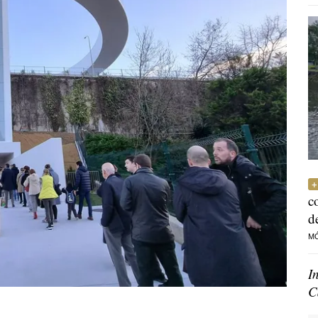
c
d
M
I
C