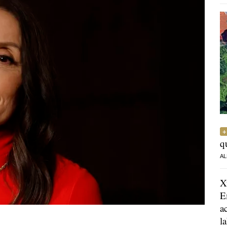
q
AL
X
E
a
l