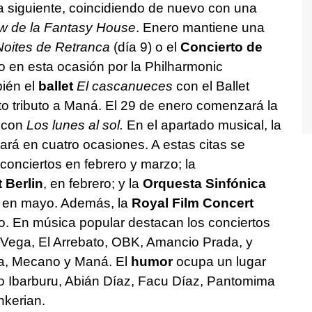
día siguiente, coincidiendo de nuevo con una
w de la Fantasy House
. Enero mantiene una
Noites de Retranca
(día 9) o el
Concierto de
do en esta ocasión por la Philharmonic
ién el
ballet
El cascanueces
con el Ballet
rto tributo a Maná. El 29 de enero comenzará la
con
Los lunes al sol.
En el apartado musical, la
ará en cuatro ocasiones. A estas citas se
onciertos en febrero y marzo; la
 Berlin
, en febrero; y la
Orquesta Sinfónica
, en mayo. Además, la
Royal Film Concert
ro. En música popular destacan los conciertos
 Vega, El Arrebato, OBK, Amancio Prada, y
na, Mecano y Maná. El
humor
ocupa un lugar
o Ibarburu, Abián Díaz, Facu Díaz, Pantomima
hkerian.