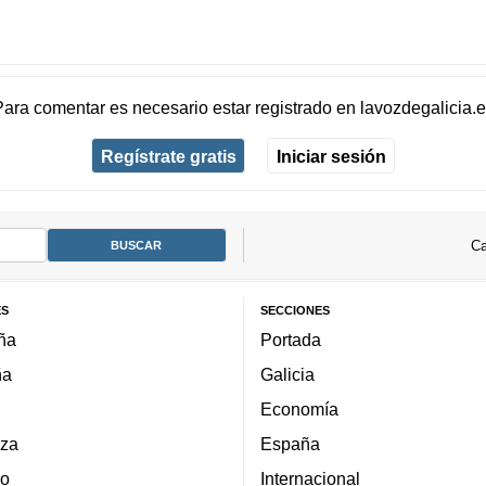
Para comentar es necesario
estar registrado
en
lavozdegalicia.
Regístrate gratis
Iniciar sesión
Ca
ES
SECCIONES
ña
Portada
ña
Galicia
Economía
za
España
lo
Internacional