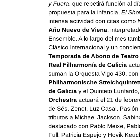
y Fuera
, que repetirá función al 
propuesta para la infancia,
El Sho
intensa actividad con citas como
Año Nuevo de Viena
, interpreta
Ensemble. A lo largo del mes tamb
Clásico Internacional y un concie
Temporada de Abono de Teatro
Real Filharmonía de Galicia
actu
suman la Orquesta Vigo 430, con c
Philharmonische Streichquintett
de Galicia
y el Quinteto Lunfardo
Orchestra
actuará el 21 de febre
de Sés, Zenet, Luz Casal, Pasión
tributos a Michael Jackson, Sabi
destacado con Pablo Meixe, Pabl
Full, Patricia Espejo y Hovik Keuc