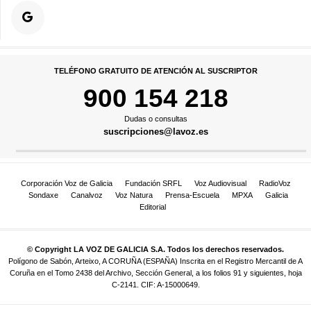
TELÉFONO GRATUITO DE ATENCIÓN AL SUSCRIPTOR
900 154 218
Dudas o consultas
suscripciones@lavoz.es
Corporación Voz de Galicia
Fundación SRFL
Voz Audiovisual
RadioVoz
Sondaxe
Canalvoz
Voz Natura
Prensa-Escuela
MPXA
Galicia
Editorial
© Copyright LA VOZ DE GALICIA S.A. Todos los derechos reservados.
Polígono de Sabón, Arteixo, A CORUÑA (ESPAÑA) Inscrita en el Registro Mercantil de A
Coruña en el Tomo 2438 del Archivo, Sección General, a los folios 91 y siguientes, hoja
C-2141. CIF: A-15000649.