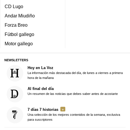
CD Lugo
Andar Miudiño
Forza Breo
Fútbol gallego
Motor gallego
NEWSLETTERS
Hoy en La Voz
La información más destacada del día, de lunes a viernes a primera
hora de la mañana
Al final del día
Un resumen de las noticias que debes saber antes de acostarte
7 días 7 historias
Una selección de los mejores contenidos de la semana, exclusiva
para suscriptores