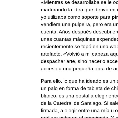
«Mientras se desarrollaba se le o
madurando la idea que derivó en o
yo utilizaba como soporte para
pi
vendiera una pulpeira, pero era u
cuenta. Años después descubrieron
unas cuantas máquinas expendedo
recientemente se topó en una we
artefacto. «Volvió a mi cabeza aq
despachar arte, sino hacerlo acce
acceso a una pequeña obra de arte
Para ello, lo que ha ideado es un
un palo en forma de tableta de chi
blanco, es una postal a elegir ent
de la Catedral de Santiago. Si sal
firmada, a elegir entre una mía u o
prefiere estar en el anonimato. Y 