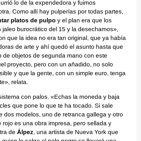
currió lo de la expendedora y fuimos
tra. Como allí hay pulperías por todas partes,
ntar platos de pulpo
y el plan era que los
n jaleo burocrático del 15 y la desechamos»,
 que la idea no era tan original, que ya había
ras de arte y ahí quedó el asunto hasta que
b de objetos de segunda mano con este
uel proyecto, pero con un añadido, no solo
sible y que la gente, con un simple euro, tenga
», relata.
 sistema con palos. «Echas la moneda y baja
cles que pone lo que te ha tocado. Si sale
re dos modelos, uno de retranca gallega y otro
e rojo es una obra impresa, pero sellada y
tra de
Álpez
, una artista de Nueva York que
a quien le salga el palo negro se llevará una