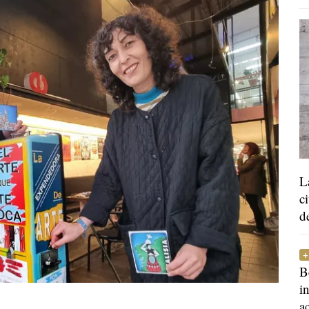
L
c
d
B
i
a