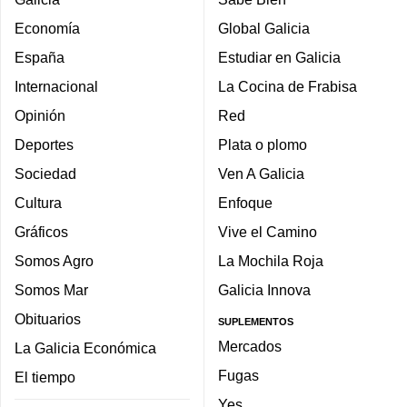
Economía
Global Galicia
España
Estudiar en Galicia
Internacional
La Cocina de Frabisa
Opinión
Red
Deportes
Plata o plomo
Sociedad
Ven A Galicia
Cultura
Enfoque
Gráficos
Vive el Camino
Somos Agro
La Mochila Roja
Somos Mar
Galicia Innova
Obituarios
SUPLEMENTOS
Mercados
La Galicia Económica
Fugas
El tiempo
Yes