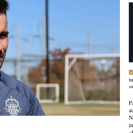
t
XA
P
a
N
i
«