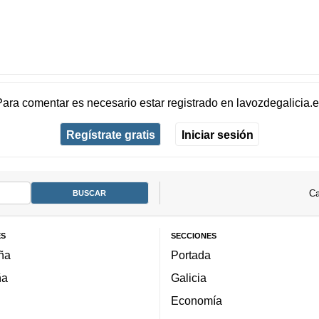
Para comentar es necesario
estar registrado
en
lavozdegalicia.
Regístrate gratis
Iniciar sesión
Ca
ES
SECCIONES
ña
Portada
ña
Galicia
Economía