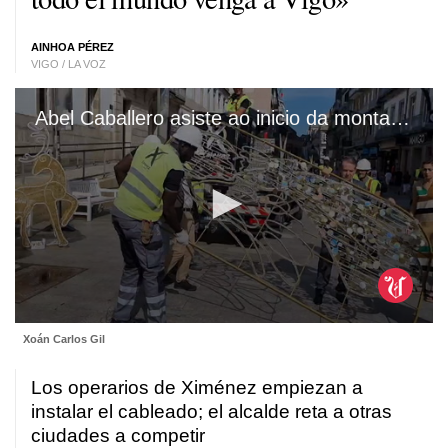
AINHOA PÉREZ
VIGO / LA VOZ
Abel Caballero asiste ao inicio da montaxe das luces de Nadal. Abel Caballero asiste ao inicio da montaxe das luces de Nadal. Abel Caballero asiste ao inicio da montaxe das luces de Nadal.
0
Xoán Carlos Gil
seconds
of
1
Los operarios de Ximénez empiezan a
minute,
9
instalar el cableado; el alcalde reta a otras
seconds
ciudades a competir