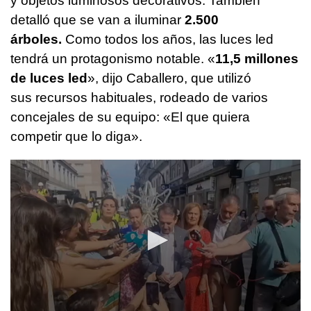
y objetos luminosos decorativos. También
detalló que se van a iluminar
2.500
árboles.
Como todos los años, las luces led
tendrá un protagonismo notable. «
11,5 millones
de luces led
», dijo Caballero, que utilizó
sus recursos habituales, rodeado de varios
concejales de su equipo: «El que quiera
competir que lo diga».
0
seconds
of
6
minutes,
21
seconds