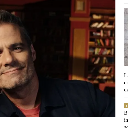
L
c
d
B
i
a