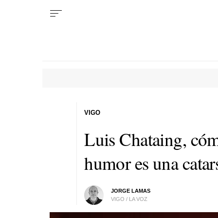
VIGO
Luis Chataing, cóm
humor es una catars
JORGE LAMAS
VIGO / LA VOZ