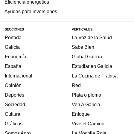
Eficiencia energética
Ayudas para inversiones
SECCIONES
VERTICALES
Portada
La Voz de la Salud
Galicia
Sabe Bien
Economía
Global Galicia
España
Estudiar en Galicia
Internacional
La Cocina de Frabisa
Opinión
Red
Deportes
Plata o plomo
Sociedad
Ven A Galicia
Cultura
Enfoque
Gráficos
Vive el Camino
Somos Agro
La Mochila Roja