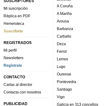
SUSCRIPTORES
A Coruña
Mi suscripción
A Mariña
Réplica en PDF
Arousa
Hemeroteca
Barbanza
Suscríbete
Carballo
REGISTRADOS
Deza
Mi perfil
Ferrol
Newsletters
Lemos
Regístrate
Lugo
Ourense
CONTACTO
Pontevedra
Cartas al director
Santiago
Contacta con nosotros
Vigo
PUBLICIDAD
Galicia en 313 concellos