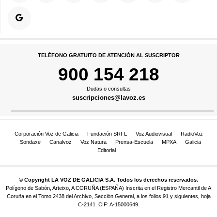
TELÉFONO GRATUITO DE ATENCIÓN AL SUSCRIPTOR
900 154 218
Dudas o consultas
suscripciones@lavoz.es
Corporación Voz de Galicia
Fundación SRFL
Voz Audiovisual
RadioVoz
Sondaxe
Canalvoz
Voz Natura
Prensa-Escuela
MPXA
Galicia
Editorial
© Copyright LA VOZ DE GALICIA S.A. Todos los derechos reservados.
Polígono de Sabón, Arteixo, A CORUÑA (ESPAÑA) Inscrita en el Registro Mercantil de A
Coruña en el Tomo 2438 del Archivo, Sección General, a los folios 91 y siguientes, hoja
C-2141. CIF: A-15000649.