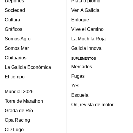
Deportes
Plata o plomo
Sociedad
Ven A Galicia
Cultura
Enfoque
Gráficos
Vive el Camino
Somos Agro
La Mochila Roja
Somos Mar
Galicia Innova
Obituarios
SUPLEMENTOS
Mercados
La Galicia Económica
Fugas
El tiempo
Yes
Mundial 2026
Escuela
Torre de Marathon
On, revista de motor
Grada de Río
Opa Racing
CD Lugo