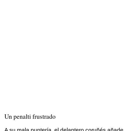
Un penalti frustrado
A su mala puntería, el delantero coruñés añade