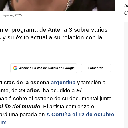
I
C
rmiguero, 2025
 el programa de Antena 3 sobre varios
 su éxito actual a su relación con la
Añade a La Voz de Galicia en Google
Comentar ·
tistas de la escena
argentina
y también a
ante, de
29 años
, ha acudido a
El
 habló sobre el estreno de su documental junto
l fin del mundo
. El artista comienza el
ará una parada en
A Coruña el 12 de octubre
eum
.