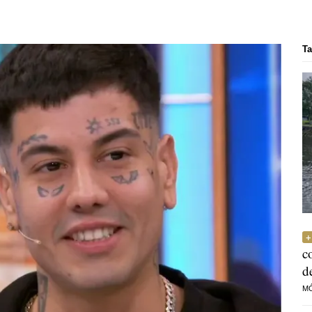
Ta
c
d
M