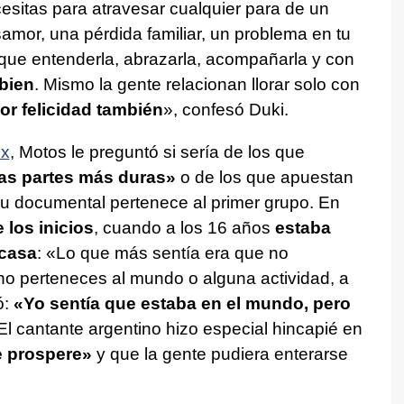
esitas para atravesar cualquier para de un
mor, una pérdida familiar, un problema en tu
 que entenderla, abrazarla, acompañarla y con
 bien
. Mismo la gente relacionan llorar solo con
or felicidad también
», confesó Duki.
ix
, Motos le preguntó si sería de los que
las partes más duras»
o de los que apuestan
su documental pertenece al primer grupo. En
 los inicios
, cuando a los 16 años
estaba
 casa
: «Lo que más sentía era que no
no perteneces al mundo o alguna actividad, a
ó:
«Yo sentía que estaba en el mundo, pero
 El cantante argentino hizo especial hincapié en
e prospere»
y que la gente pudiera enterarse