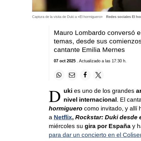
Captura de la visita de Duki a «El hormiguero»
Redes sociales El ho
Mauro Lombardo conversó en
temas, desde sus comienzos y
cantante Emilia Mernes
07 oct 2025
. Actualizado a las 17:30 h.
D
uki
es uno de los grandes
ar
nivel internacional
. El cant
hormiguero
como invitado, y allí
a
Netflix
,
Rockstar: Duki desde e
miércoles su
gira por España
y h
para dar un concierto en el Colis