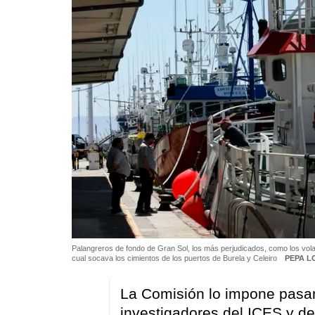
Palangreros de fondo de Gran Sol, los más perjudicados, como los volan
cual socava los cimientos de los puertos de Burela y Celeiro
PEPA L
La Comisión lo impone pasand
investigadores del ICES y de