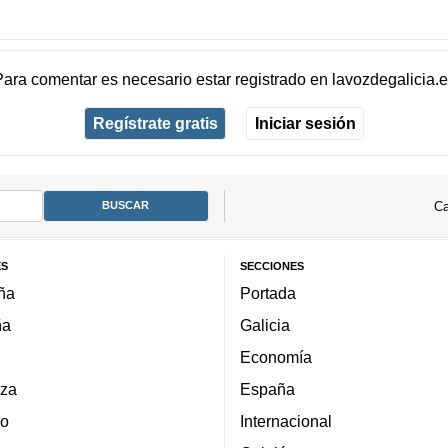
Para comentar es necesario
estar registrado
en
lavozdegalicia.
Regístrate gratis
Iniciar sesión
Ca
ES
SECCIONES
ña
Portada
ña
Galicia
Economía
za
España
lo
Internacional