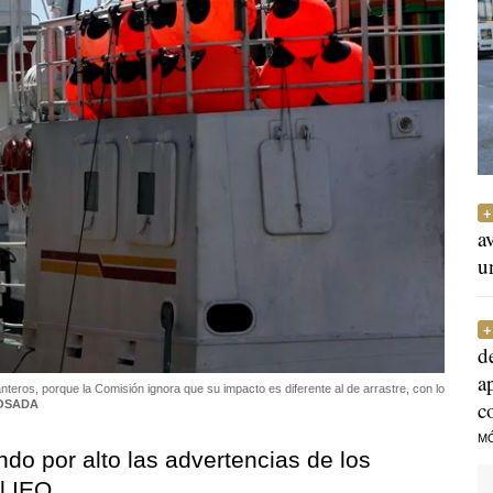
a
u
d
a
teros, porque la Comisión ignora que su impacto es diferente al de arrastre, con lo
c
OSADA
M
o por alto las advertencias de los
l IEO