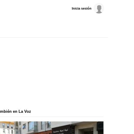
Inicia sesión
mbién en La Voz