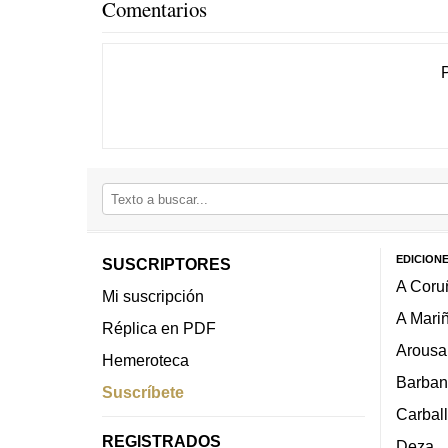
Comentarios
EDICION
SUSCRIPTORES
A Coru
Mi suscripción
A Mari
Réplica en PDF
Arousa
Hemeroteca
Barban
Suscríbete
Carbal
REGISTRADOS
Deza