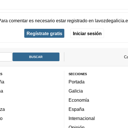
Para comentar es necesario
estar registrado
en
lavozdegalicia.
Regístrate gratis
Iniciar sesión
Ca
ES
SECCIONES
ña
Portada
ña
Galicia
Economía
za
España
lo
Internacional
Opinión