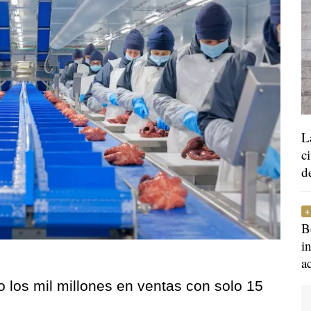
L
c
d
B
i
a
 los mil millones en ventas con solo 15