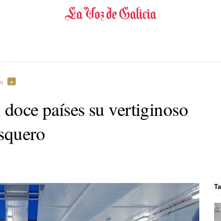
es
 doce países su vertiginoso
esquero
Ta