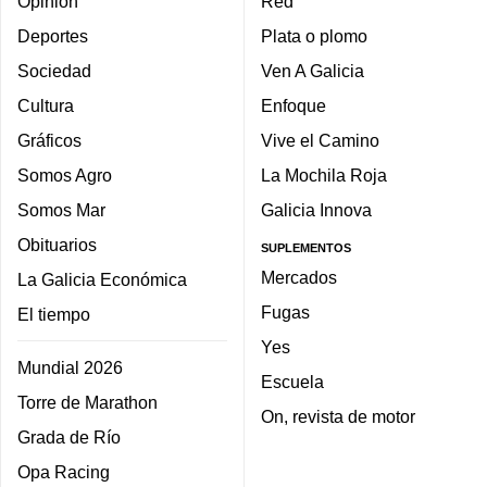
Opinión
Red
Deportes
Plata o plomo
Sociedad
Ven A Galicia
Cultura
Enfoque
Gráficos
Vive el Camino
Somos Agro
La Mochila Roja
Somos Mar
Galicia Innova
Obituarios
SUPLEMENTOS
Mercados
La Galicia Económica
Fugas
El tiempo
Yes
Mundial 2026
Escuela
Torre de Marathon
On, revista de motor
Grada de Río
Opa Racing