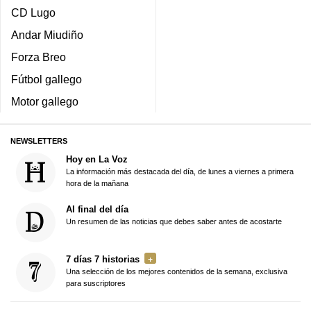
CD Lugo
Andar Miudiño
Forza Breo
Fútbol gallego
Motor gallego
NEWSLETTERS
Hoy en La Voz
La información más destacada del día, de lunes a viernes a primera
hora de la mañana
Al final del día
Un resumen de las noticias que debes saber antes de acostarte
7 días 7 historias
Una selección de los mejores contenidos de la semana, exclusiva
para suscriptores