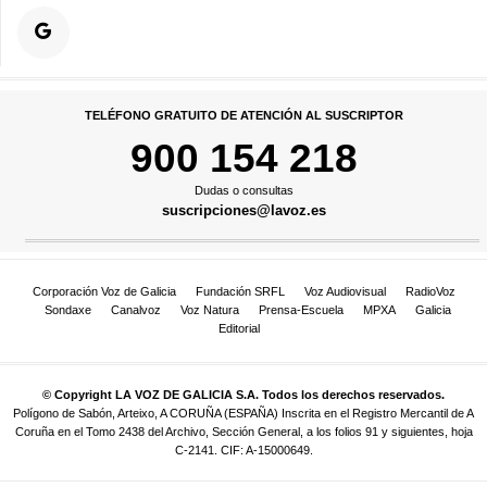
TELÉFONO GRATUITO DE ATENCIÓN AL SUSCRIPTOR
900 154 218
Dudas o consultas
suscripciones@lavoz.es
Corporación Voz de Galicia
Fundación SRFL
Voz Audiovisual
RadioVoz
Sondaxe
Canalvoz
Voz Natura
Prensa-Escuela
MPXA
Galicia
Editorial
© Copyright LA VOZ DE GALICIA S.A. Todos los derechos reservados.
Polígono de Sabón, Arteixo, A CORUÑA (ESPAÑA) Inscrita en el Registro Mercantil de A
Coruña en el Tomo 2438 del Archivo, Sección General, a los folios 91 y siguientes, hoja
C-2141. CIF: A-15000649.