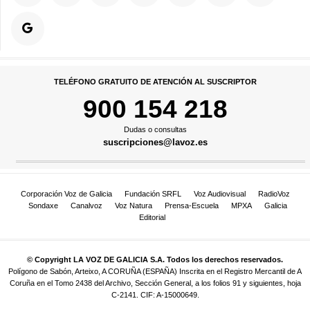
TELÉFONO GRATUITO DE ATENCIÓN AL SUSCRIPTOR
900 154 218
Dudas o consultas
suscripciones@lavoz.es
Corporación Voz de Galicia
Fundación SRFL
Voz Audiovisual
RadioVoz
Sondaxe
Canalvoz
Voz Natura
Prensa-Escuela
MPXA
Galicia
Editorial
© Copyright LA VOZ DE GALICIA S.A. Todos los derechos reservados.
Polígono de Sabón, Arteixo, A CORUÑA (ESPAÑA) Inscrita en el Registro Mercantil de A
Coruña en el Tomo 2438 del Archivo, Sección General, a los folios 91 y siguientes, hoja
C-2141. CIF: A-15000649.