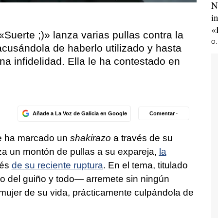
N
i
«
Suerte ;)» lanza varias pullas contra la
O.
 acusándola de haberlo utilizado y hasta
a infidelidad. Ella le ha contestado en
Añade a La Voz de Galicia en Google
Comentar ·
 ha marcado un
shakirazo
a través de su
nza un montón de pullas a su expareja,
la
ués
de su reciente ruptura
. En el tema, titulado
no del guiño y todo— arremete sin ningún
a mujer de su vida, prácticamente culpándola de