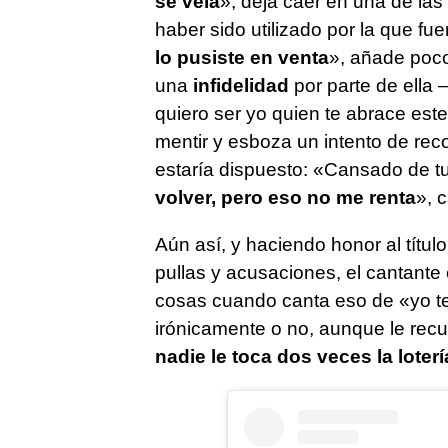
se veía
», deja caer en una de la
haber sido utilizado por la que fu
lo pusiste en venta
», añade poc
una
infidelidad
por parte de ella
quiero ser yo quien te abrace es
mentir y esboza un intento de recon
estaría dispuesto: «Cansado de tu
volver, pero eso no me renta
», 
Aún así, y haciendo honor al título
pullas y acusaciones, el cantante
cosas cuando canta eso de «yo t
irónicamente o no, aunque le rec
nadie le toca dos veces la loterí