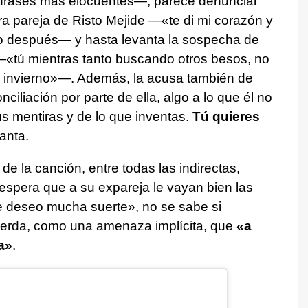
s frases más elocuentes—, parece denunciar
era pareja de Risto Mejide —«te di mi corazón y
o después— y hasta levanta la sospecha de
 —«tú mientras tanto buscando otros besos, no
te invierno»—. Además, la acusa también de
ciliación por parte de ella, algo a lo que él no
s mentiras y de lo que inventas.
Tú quieres
canta.
 de la canción, entre todas las indirectas,
 espera que a su expareja le vayan bien las
e deseo mucha suerte», no se sabe si
uerda, como una amenaza implícita, que
«a
a»
.