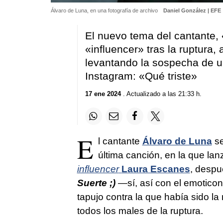
Álvaro de Luna, en una fotografía de archivo
Daniel González | EFE
El nuevo tema del cantante, «
«influencer» tras la ruptura,
levantando la sospecha de un
Instagram: «Qué triste»
17 ene 2024
. Actualizado a las 21:33 h.
E
l cantante
Álvaro de Luna
se
última canción, en la que la
influencer
Laura Escanes
, desp
Suerte ;)
—sí, así con el emotico
tapujo contra la que había sido l
todos los males de la ruptura.