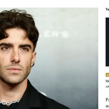
Ta
t
XA
P
a