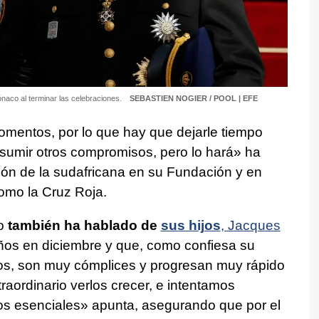
ónaco al terminar las celebraciones.
SEBASTIEN NOGIER / POOL | EFE
mentos, por lo que hay que dejarle tiempo
umir otros compromisos, pero lo hará» ha
ión de la sudafricana en su Fundación y en
omo la Cruz Roja.
to
también ha hablado de
sus hijos
, Jacques
ños en diciembre y que, como confiesa su
os, son muy cómplices y progresan muy rápido
aordinario verlos crecer, e intentamos
mos esenciales» apunta, asegurando que por el