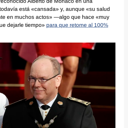
reconocido Alberto de Mónaco en una
 todavía está «cansada» y, aunque «su salud
ente en muchos actos» —algo que hace «muy
que dejarle tiempo»
para que retome al 100%