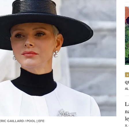
q
AL
L
n
l
ERIC GAILLARD / POOL | EFE
X.