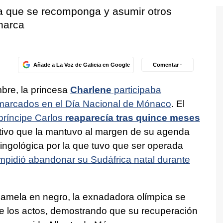
a que se recomponga y asumir otros
narca
Añade a La Voz de Galicia en Google
Comentar ·
bre, la princesa
Charlene
participaba
marcados en el Día Nacional de Mónaco
. El
 príncipe Carlos
reaparecía tras quince meses
otivo que la mantuvo al margen de su agenda
aringológica por la que tuvo que ser operada
impidió abandonar su Sudáfrica natal durante
pamela en negro, la exnadadora olímpica se
 de los actos, demostrando que su recuperación