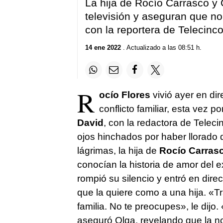
La hija de Rocío Carrasco 
televisión y aseguran que no
con la reportera de Telecinc
14 ene 2022
. Actualizado a las 08:51 h.
R
ocío Flores
vivió ayer en di
conflicto familiar, esta vez p
David
, con la redactora de Telec
ojos hinchados por haber llorado 
lágrimas, la hija de
Rocío Carras
conocían la historia de amor del e
rompió su silencio y entró en dir
que la quiere como a una hija. «
familia. No te preocupes», le dijo
aseguró Olga, revelando que la no