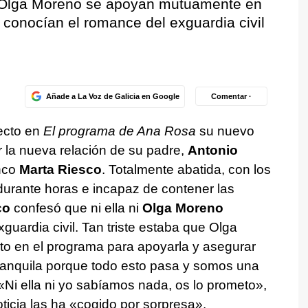
y Olga Moreno se apoyan mutuamente en
 conocían el romance del exguardia civil
o
Añade a La Voz de Galicia en Google
Comentar ·
recto en
El programa de Ana Rosa
su nuevo
or la nueva relación de su padre,
Antonio
inco
Marta Riesco
. Totalmente abatida, con los
durante horas e incapaz de contener las
co
confesó que ni ella ni
Olga Moreno
xguardia civil. Tan triste estaba que Olga
ecto en el programa para apoyarla y asegurar
Tranquila porque todo esto pasa y somos una
. «Ni ella ni yo sabíamos nada, os lo prometo»,
ticia las ha «cogido por sorpresa».