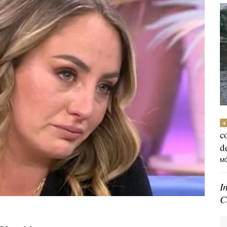
c
d
M
I
C