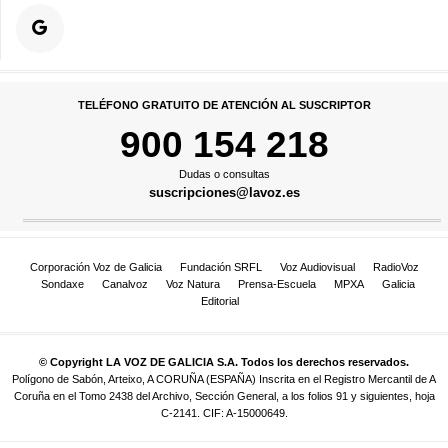
TELÉFONO GRATUITO DE ATENCIÓN AL SUSCRIPTOR
900 154 218
Dudas o consultas
suscripciones@lavoz.es
Corporación Voz de Galicia
Fundación SRFL
Voz Audiovisual
RadioVoz
Sondaxe
Canalvoz
Voz Natura
Prensa-Escuela
MPXA
Galicia
Editorial
© Copyright LA VOZ DE GALICIA S.A. Todos los derechos reservados.
Polígono de Sabón, Arteixo, A CORUÑA (ESPAÑA) Inscrita en el Registro Mercantil de A
Coruña en el Tomo 2438 del Archivo, Sección General, a los folios 91 y siguientes, hoja
C-2141. CIF: A-15000649.