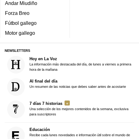
Andar Miudiño
Forza Breo
Fútbol gallego
Motor gallego
NEWSLETTERS
Hoy en La Voz
La información más destacada del día, de lunes a viernes a primera
hora de la mañana
Al final del día
Un resumen de las noticias que debes saber antes de acostarte
7 días 7 historias
Una selección de los mejores contenidos de la semana, exclusiva
para suscriptores
Educación
Recibe cada lunes novedades e información útil sobre el mundo de