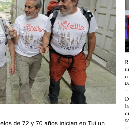
R
u
c
LA
D
l
q
CA
os de 72 y 70 años inician en Tui un