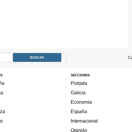
Ca
ES
SECCIONES
ña
Portada
ña
Galicia
Economía
za
España
lo
Internacional
Opinión