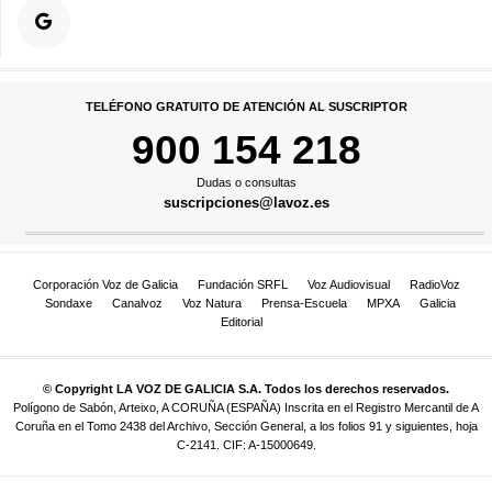
TELÉFONO GRATUITO DE ATENCIÓN AL SUSCRIPTOR
900 154 218
Dudas o consultas
suscripciones@lavoz.es
Corporación Voz de Galicia
Fundación SRFL
Voz Audiovisual
RadioVoz
Sondaxe
Canalvoz
Voz Natura
Prensa-Escuela
MPXA
Galicia
Editorial
© Copyright LA VOZ DE GALICIA S.A. Todos los derechos reservados.
Polígono de Sabón, Arteixo, A CORUÑA (ESPAÑA) Inscrita en el Registro Mercantil de A
Coruña en el Tomo 2438 del Archivo, Sección General, a los folios 91 y siguientes, hoja
C-2141. CIF: A-15000649.