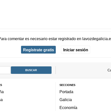
Para comentar es necesario
estar registrado
en
lavozdegalicia.
Regístrate gratis
Iniciar sesión
Ca
ES
SECCIONES
ña
Portada
ña
Galicia
Economía