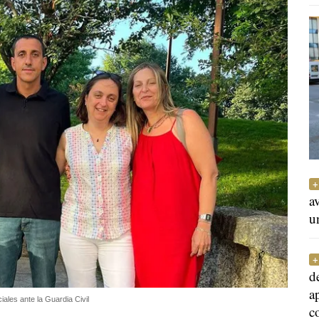
a
u
d
a
ales ante la Guardia Civil
c