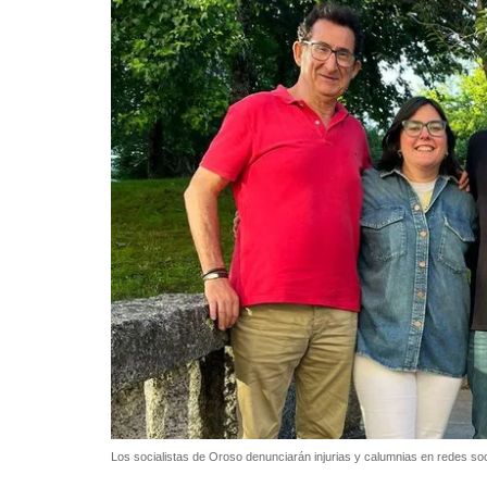
Los socialistas de Oroso denunciarán injurias y calumnias en redes soci