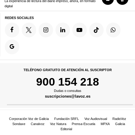
La experiencia de lectura del diario impreso, ahora, en formato
digital
REDES SOCIALES
TELÉFONO GRATUITO DE ATENCIÓN AL SUSCRIPTOR
900 154 218
Dudas o consultas
suscripciones@lavoz.es
Corporación Voz de Galicia
Fundación SRFL
Voz Audiovisual
RadioVoz
Sondaxe
Canalvoz
Voz Natura
Prensa-Escuela
MPXA
Galicia
Editorial