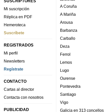
SUSCRIPTORES
A Coruña
Mi suscripción
A Mariña
Réplica en PDF
Arousa
Hemeroteca
Barbanza
Suscríbete
Carballo
REGISTRADOS
Deza
Mi perfil
Ferrol
Newsletters
Lemos
Regístrate
Lugo
Ourense
CONTACTO
Pontevedra
Cartas al director
Santiago
Contacta con nosotros
Vigo
PUBLICIDAD
Galicia en 313 concellos