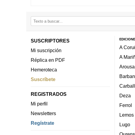
EDICION
SUSCRIPTORES
A Coru
Mi suscripción
A Mari
Réplica en PDF
Arousa
Hemeroteca
Barban
Suscríbete
Carbal
REGISTRADOS
Deza
Mi perfil
Ferrol
Newsletters
Lemos
Regístrate
Lugo
Ourens