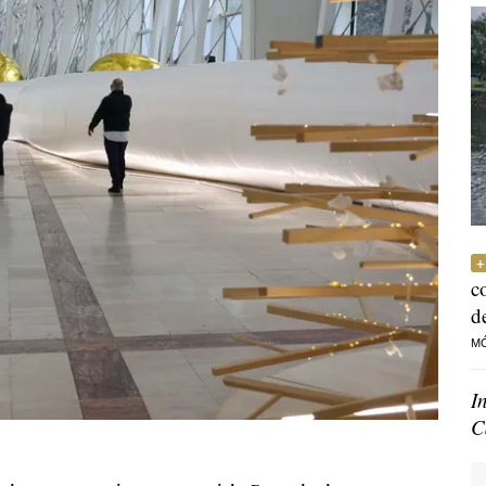
c
d
M
I
C