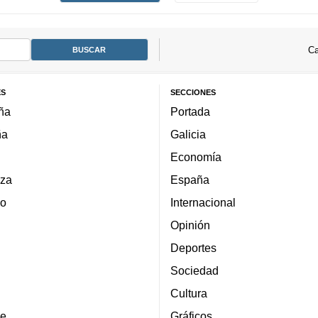
Ca
ES
SECCIONES
ña
Portada
ña
Galicia
Economía
za
España
lo
Internacional
Opinión
Deportes
Sociedad
Cultura
e
Gráficos