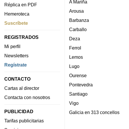
A Mariña
Réplica en PDF
Arousa
Hemeroteca
Barbanza
Suscríbete
Carballo
REGISTRADOS
Deza
Mi perfil
Ferrol
Newsletters
Lemos
Regístrate
Lugo
Ourense
CONTACTO
Pontevedra
Cartas al director
Santiago
Contacta con nosotros
Vigo
PUBLICIDAD
Galicia en 313 concellos
Tarifas publicitarias