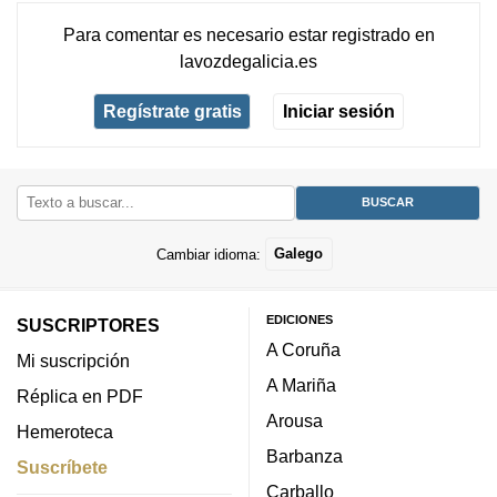
Para comentar es necesario
estar registrado
en
lavozdegalicia.es
Regístrate gratis
Iniciar sesión
Cambiar idioma:
Galego
EDICIONES
SUSCRIPTORES
A Coruña
Mi suscripción
A Mariña
Réplica en PDF
Arousa
Hemeroteca
Barbanza
Suscríbete
Carballo