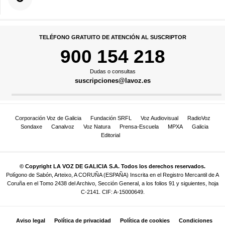
TELÉFONO GRATUITO DE ATENCIÓN AL SUSCRIPTOR
900 154 218
Dudas o consultas
suscripciones@lavoz.es
Corporación Voz de Galicia
Fundación SRFL
Voz Audiovisual
RadioVoz
Sondaxe
Canalvoz
Voz Natura
Prensa-Escuela
MPXA
Galicia
Editorial
© Copyright LA VOZ DE GALICIA S.A. Todos los derechos reservados.
Polígono de Sabón, Arteixo, A CORUÑA (ESPAÑA) Inscrita en el Registro Mercantil de A
Coruña en el Tomo 2438 del Archivo, Sección General, a los folios 91 y siguientes, hoja
C-2141. CIF: A-15000649.
Aviso legal
Política de privacidad
Política de cookies
Condiciones