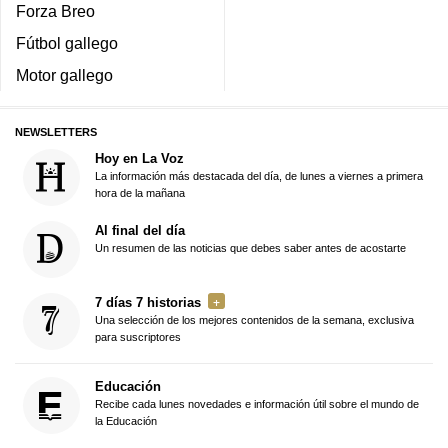
Forza Breo
Fútbol gallego
Motor gallego
NEWSLETTERS
Hoy en La Voz
La información más destacada del día, de lunes a viernes a primera
hora de la mañana
Al final del día
Un resumen de las noticias que debes saber antes de acostarte
7 días 7 historias
Una selección de los mejores contenidos de la semana, exclusiva
para suscriptores
Educación
Recibe cada lunes novedades e información útil sobre el mundo de
la Educación