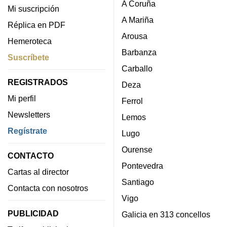
A Coruña
Mi suscripción
A Mariña
Réplica en PDF
Arousa
Hemeroteca
Barbanza
Suscríbete
Carballo
REGISTRADOS
Deza
Mi perfil
Ferrol
Newsletters
Lemos
Regístrate
Lugo
Ourense
CONTACTO
Pontevedra
Cartas al director
Santiago
Contacta con nosotros
Vigo
PUBLICIDAD
Galicia en 313 concellos