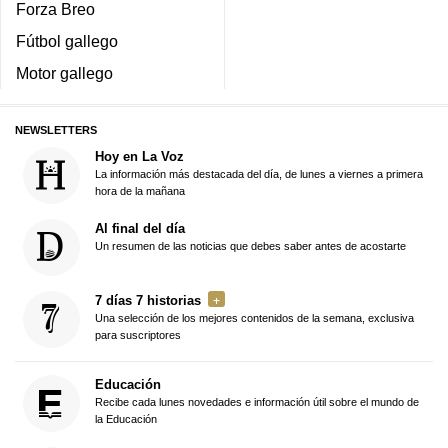
Forza Breo
Fútbol gallego
Motor gallego
NEWSLETTERS
Hoy en La Voz
La información más destacada del día, de lunes a viernes a primera
hora de la mañana
Al final del día
Un resumen de las noticias que debes saber antes de acostarte
7 días 7 historias
Una selección de los mejores contenidos de la semana, exclusiva
para suscriptores
Educación
Recibe cada lunes novedades e información útil sobre el mundo de
la Educación