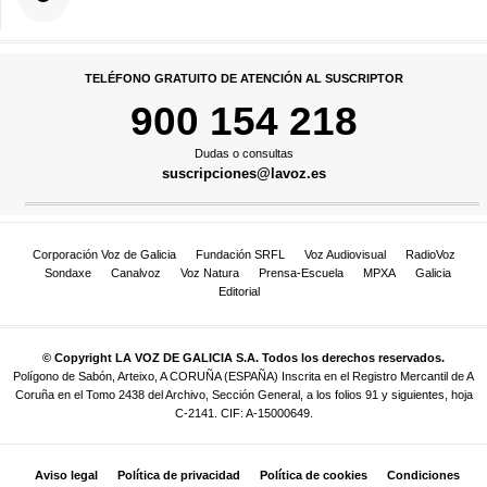
TELÉFONO GRATUITO DE ATENCIÓN AL SUSCRIPTOR
900 154 218
Dudas o consultas
suscripciones@lavoz.es
Corporación Voz de Galicia
Fundación SRFL
Voz Audiovisual
RadioVoz
Sondaxe
Canalvoz
Voz Natura
Prensa-Escuela
MPXA
Galicia
Editorial
© Copyright LA VOZ DE GALICIA S.A. Todos los derechos reservados.
Polígono de Sabón, Arteixo, A CORUÑA (ESPAÑA) Inscrita en el Registro Mercantil de A
Coruña en el Tomo 2438 del Archivo, Sección General, a los folios 91 y siguientes, hoja
C-2141. CIF: A-15000649.
Aviso legal
Política de privacidad
Política de cookies
Condiciones