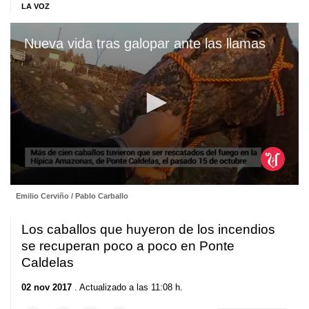
LA VOZ
Nueva vida tras galopar ante las llamas
0
Emilio Cerviño / Pablo Carballo
seconds
of
3
Los caballos que huyeron de los incendios
minutes,
27
se recuperan poco a poco en Ponte
seconds
Caldelas
02 nov 2017
. Actualizado a las 11:08 h.