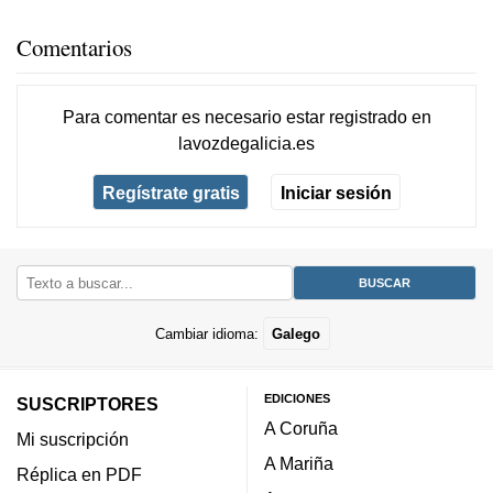
Comentarios
Para comentar es necesario
estar registrado
en
lavozdegalicia.es
Regístrate gratis
Iniciar sesión
Cambiar idioma:
Galego
EDICIONES
SUSCRIPTORES
A Coruña
Mi suscripción
A Mariña
Réplica en PDF