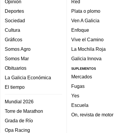
Opinión
Red
Deportes
Plata o plomo
Sociedad
Ven A Galicia
Cultura
Enfoque
Gráficos
Vive el Camino
Somos Agro
La Mochila Roja
Somos Mar
Galicia Innova
Obituarios
SUPLEMENTOS
Mercados
La Galicia Económica
Fugas
El tiempo
Yes
Mundial 2026
Escuela
Torre de Marathon
On, revista de motor
Grada de Río
Opa Racing