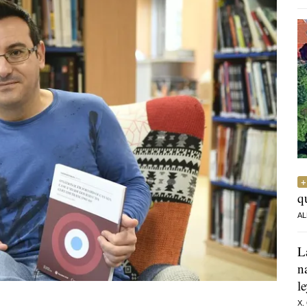
q
AL
L
n
l
X.