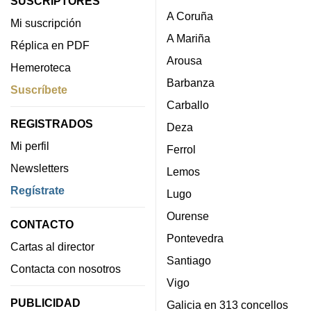
SUSCRIPTORES
A Coruña
Mi suscripción
A Mariña
Réplica en PDF
Arousa
Hemeroteca
Barbanza
Suscríbete
Carballo
REGISTRADOS
Deza
Mi perfil
Ferrol
Newsletters
Lemos
Regístrate
Lugo
Ourense
CONTACTO
Pontevedra
Cartas al director
Santiago
Contacta con nosotros
Vigo
PUBLICIDAD
Galicia en 313 concellos