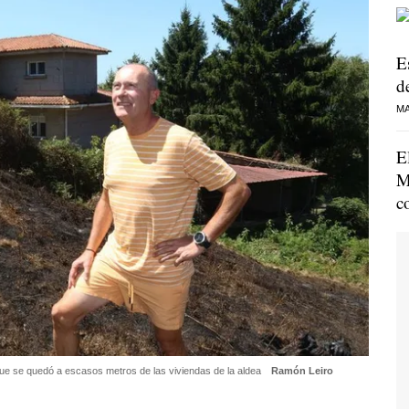
E
de
MA
E
M
c
que se quedó a escasos metros de las viviendas de la aldea
Ramón Leiro