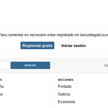
Para comentar es necesario
estar registrado
en
lavozdegalicia.
Regístrate gratis
Iniciar sesión
Ca
ES
SECCIONES
ña
Portada
ña
Galicia
Economía