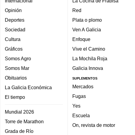
Internacional
La Cocina de Frabisa
Opinión
Red
Deportes
Plata o plomo
Sociedad
Ven A Galicia
Cultura
Enfoque
Gráficos
Vive el Camino
Somos Agro
La Mochila Roja
Somos Mar
Galicia Innova
Obituarios
SUPLEMENTOS
Mercados
La Galicia Económica
Fugas
El tiempo
Yes
Mundial 2026
Escuela
Torre de Marathon
On, revista de motor
Grada de Río