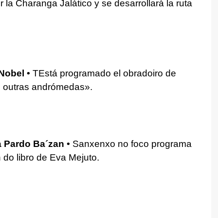
la Charanga Jalático y se desarrollará la ruta
 Nobel •
TEstá programado el obradoiro de
e outras andrómedas».
ia Pardo Ba´zan •
Sanxenxo no foco programa
do libro de Eva Mejuto.