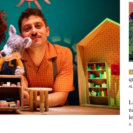
q
AL
L
n
l
X.