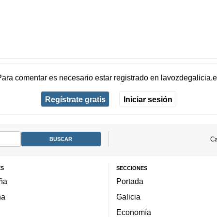
Para comentar es necesario
estar registrado
en
lavozdegalicia.
Regístrate gratis
Iniciar sesión
Ca
ES
SECCIONES
ña
Portada
ña
Galicia
Economía