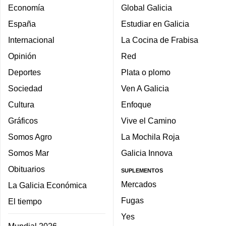
Economía
Global Galicia
España
Estudiar en Galicia
Internacional
La Cocina de Frabisa
Opinión
Red
Deportes
Plata o plomo
Sociedad
Ven A Galicia
Cultura
Enfoque
Gráficos
Vive el Camino
Somos Agro
La Mochila Roja
Somos Mar
Galicia Innova
Obituarios
SUPLEMENTOS
Mercados
La Galicia Económica
Fugas
El tiempo
Yes