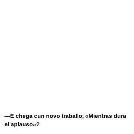
—E chega cun novo traballo,
«Mientras dura
el aplauso»
?