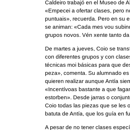
Caldeiro trabajó en el Museo de A
«
Empecei a ofertar clases, pero 
puntuais
», recuerda. Pero en su 
se animan: «
Cada mes vou subind
grupos novos. Vén xente tanto d
De martes a jueves, Coio se tran
con diferentes grupos y con clases
técnicas moi básicas para que de
peza
», comenta. Su alumnado es l
quieren realizar aunque Antía sie
«
Incentívoas bastante a que faga
estorben
». Desde jarras o conjunt
Coio todas las piezas que se les 
batuta de Antía, que los guía en fu
A pesar de no tener clases espec