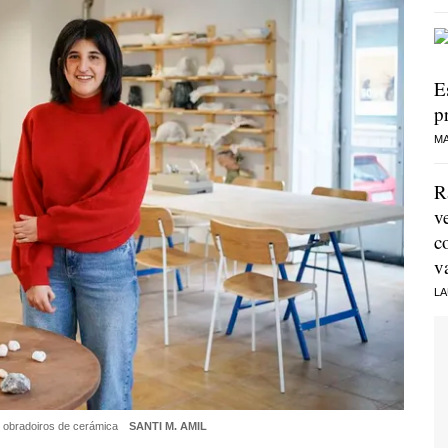
E
p
MA
R
v
c
v
LA
e obradoiros de cerámica
SANTI M. AMIL