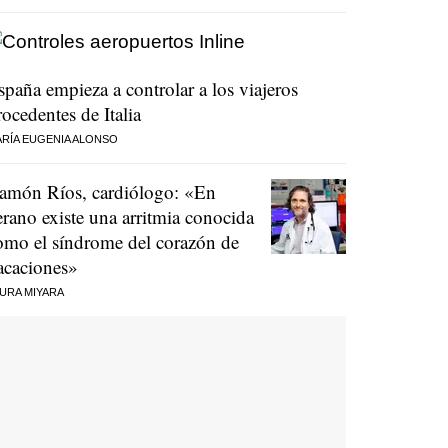
spaña empieza a controlar a los viajeros
rocedentes de Italia
RÍA EUGENIA ALONSO
amón Ríos, cardiólogo: «En
erano existe una arritmia conocida
omo el síndrome del corazón de
acaciones»
URA MIYARA