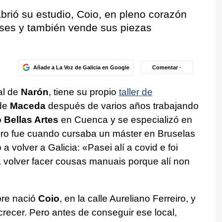
brió su estudio, Coio, en pleno corazón
lases y también vende sus piezas
Añade a La Voz de Galicia en Google
Comentar ·
al de
Narón
, tiene su propio
taller de
de
Maceda
después de varios años trabajando
ó
Bellas Artes
en Cuenca y se especializó en
ero fue cuando cursaba un máster en Bruselas
a volver a Galicia: «
Pasei alí a covid e foi
 volver facer cousas manuais porque alí non
bre nació
Coio
, en la calle Aureliano Ferreiro, y
recer. Pero antes de conseguir ese local,