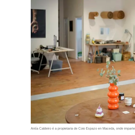
Antía Caldeiro é a propietaria de Coio Espazo en Maceda, onde impart