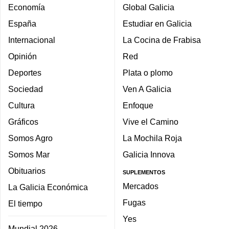
Economía
Global Galicia
España
Estudiar en Galicia
Internacional
La Cocina de Frabisa
Opinión
Red
Deportes
Plata o plomo
Sociedad
Ven A Galicia
Cultura
Enfoque
Gráficos
Vive el Camino
Somos Agro
La Mochila Roja
Somos Mar
Galicia Innova
Obituarios
SUPLEMENTOS
Mercados
La Galicia Económica
Fugas
El tiempo
Yes
Mundial 2026