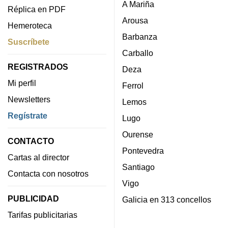
A Mariña
Réplica en PDF
Arousa
Hemeroteca
Barbanza
Suscríbete
Carballo
REGISTRADOS
Deza
Mi perfil
Ferrol
Newsletters
Lemos
Regístrate
Lugo
Ourense
CONTACTO
Pontevedra
Cartas al director
Santiago
Contacta con nosotros
Vigo
PUBLICIDAD
Galicia en 313 concellos
Tarifas publicitarias