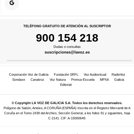
TELÉFONO GRATUITO DE ATENCIÓN AL SUSCRIPTOR
900 154 218
Dudas o consultas
suscripciones@lavoz.es
Corporación Voz de Galicia
Fundación SRFL
Voz Audiovisual
RadioVoz
Sondaxe
Canalvoz
Voz Natura
Prensa-Escuela
MPXA
Galicia
Editorial
© Copyright LA VOZ DE GALICIA S.A. Todos los derechos reservados.
Polígono de Sabón, Arteixo, A CORUÑA (ESPAÑA) Inscrita en el Registro Mercantil de A
Coruña en el Tomo 2438 del Archivo, Sección General, a los folios 91 y siguientes, hoja
C-2141. CIF: A-15000649.