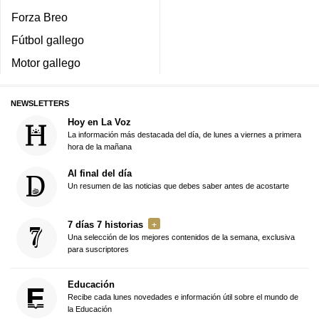
Forza Breo
Fútbol gallego
Motor gallego
NEWSLETTERS
Hoy en La Voz
La información más destacada del día, de lunes a viernes a primera
hora de la mañana
Al final del día
Un resumen de las noticias que debes saber antes de acostarte
7 días 7 historias
Una selección de los mejores contenidos de la semana, exclusiva
para suscriptores
Educación
Recibe cada lunes novedades e información útil sobre el mundo de
la Educación