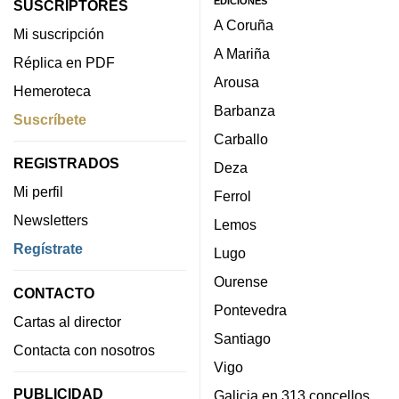
EDICIONES
SUSCRIPTORES
A Coruña
Mi suscripción
A Mariña
Réplica en PDF
Arousa
Hemeroteca
Barbanza
Suscríbete
Carballo
REGISTRADOS
Deza
Mi perfil
Ferrol
Newsletters
Lemos
Regístrate
Lugo
Ourense
CONTACTO
Pontevedra
Cartas al director
Santiago
Contacta con nosotros
Vigo
PUBLICIDAD
Galicia en 313 concellos